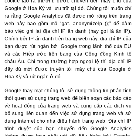
cookie tạo ra thường được chuyển đến máy chủ của
Google ở Hoa Kỳ và lưu trữ tại đó. Chúng tôi muốn chỉ
ra rằng Google Analytics đã được mở rộng trên trang
web này bao gồm mã “gat._anonymizeIp ();” để đảm
bảo việc ghi lại địa chỉ IP ẩn danh (hay gọi là ẩn IP).
Chính bởi IP ẩn danh trên trang web này, địa chỉ IP của
bạn được rút ngắn bởi Google trong lãnh thổ của EU
và các Hiệp ước liên bang của Cộng đồng Kinh tế
châu Âu. Chỉ trong trường hợp ngoại lệ thì địa chỉ IP
đầy đủ mới được truyền tới máy chủ của Google ở
Hoa Kỳ và rút ngắn ở đó.
Google thay mặt chúng tôi sử dụng thông tin phân tích
thói quen sử dụng trang web để biên soạn các báo cáo
về hoạt động của trang web và cung cấp các dịch vụ
bổ sung liên quan đến việc sử dụng trang web và sử
dụng Internet cho nhà điều hành trang web. Địa chỉ IP
trình duyệt của bạn chuyển đến Google Analytics