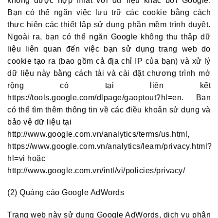
không được hợp nhất với dữ liệu khác bởi Google.
Bạn có thể ngăn việc lưu trữ các cookie bằng cách
thực hiện các thiết lập sử dụng phần mềm trình duyệt.
Ngoài ra, bạn có thể ngăn Google không thu thập dữ
liệu liên quan đến việc bạn sử dụng trang web do
cookie tạo ra (bao gồm cả địa chỉ IP của bạn) và xử lý
dữ liệu này bằng cách tải và cài đặt chương trình mở
rộng có tại liên kết
https://tools.google.com/dlpage/gaoptout?hl=en. Bạn
có thể tìm thêm thông tin về các điều khoản sử dụng và
bảo vệ dữ liệu tại
http://www.google.com.vn/analytics/terms/us.html,
https://www.google.com.vn/analytics/learn/privacy.html?
hl=vi hoặc
http://www.google.com.vn/intl/vi/policies/privacy/
(2) Quảng cáo Google AdWords
Trang web này sử dụng Google AdWords, dịch vụ phân